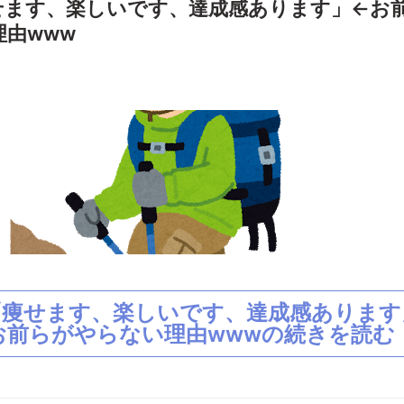
せます、楽しいです、達成感あります」←お
由www
「痩せます、楽しいです、達成感あります
お前らがやらない理由wwwの続きを読む