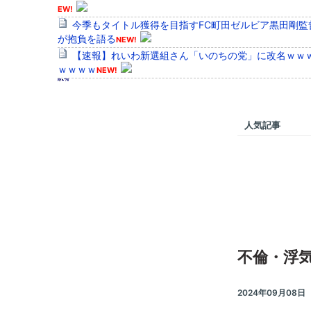
EW!
今季もタイトル獲得を目指すFC町田ゼルビア黒田剛監
が抱負を語る
NEW!
【速報】れいわ新選組さん「いのちの党」に改名ｗｗ
ｗｗｗｗ
NEW!
36歳の彼女と結婚したいのに、家族が猛反対。家族か
信じられない言葉が飛び出した… 他
クーラーボックス積んで出発→途中で買い足し…50代
人気記事
務員の“ドライブ”が地獄すぎた 他
【画像】長濱ねる(27歳)の乳がヤバイと話題にｗｗｗｗ
00万バズｗｗｗｗｗｗｗｗｗｗ 他
Powered by livedoor 相互RSS
不倫・浮
2024年09月08日