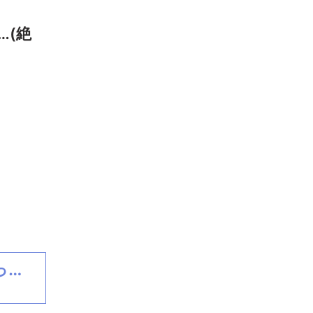
…(絶
っ…