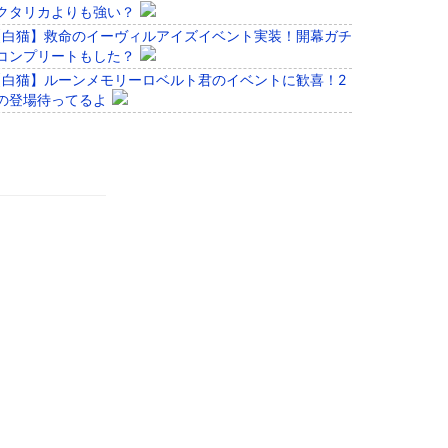
クタリカよりも強い？
【白猫】救命のイーヴィルアイズイベント実装！開幕ガチ
コンプリートもした？
【白猫】ルーンメモリーロベルト君のイベントに歓喜！2
の登場待ってるよ
【白猫】協力バトルのスタンプが検索可能に！キャラ名や
フで検索！
【白猫】ログインやデイリーのジュエル枠増量中！プレミ
なら全てジュエル！
【白猫】始めたばかりのプレイヤーに知って欲しいことを
が紹介！
【白猫】「白猫式十三隊戦闘修練」開催！お気に入りの1
で挑もう！
red by livedoor 相互RSS