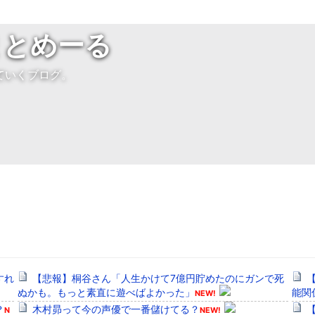
まとめーる
ていくブログ。
すれ
【悲報】桐谷さん「人生かけて7億円貯めたのにガンで死
ぬかも。もっと素直に遊べばよかった」
能関
NEW!
？
木村昴って今の声優で一番儲けてる？
N
NEW!