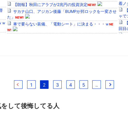
着ノ
【朗報】秋田にアラブが2兆円の投資決定
NEW!
督
サカナ山口、アジカン後藤「BUMPが邦ロックを一変させ
ャで
た」
NEW!
ｗｗ
車で要らない装備、「電動シート」に決まる・・・ｗ
NE
回目
W!
ら
no-title
セリ
「VTuberにハマってはいけない理由」 案の定バチャ豚
公
ブチ切れ
アム
17
公式
3人
Powered by livedoor 相互RSS
<
1
2
3
4
5
..
>
気をして後悔してる人
Powe